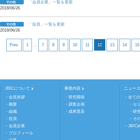
「会員企業」一覧を更新
2018/06/26
「役員」一覧を更新
2018/06/26
Prev
1
…
7
8
9
10
11
12
13
14
15
JBICについて
事業内容
ニュー
・会長挨拶
・研究開発
・全て
・概要
・調査企画
・セ
・組織
・成果普及
・研
・役員
・そ
・会員企業
・JBI
・プロフィール