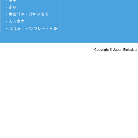
・沿革
・定款
・事業計画・財務諸表等
・入会案内
・JBIC紹介パンフレットPDF
Copyright © Japan Biological 