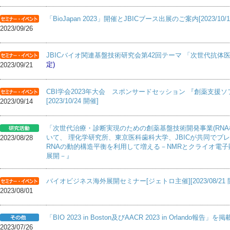
「BioJapan 2023」開催とJBICブース出展のご案内[2023/10/11
2023/09/26
JBICバイオ関連基盤技術研究会第42回テーマ 「次世代抗体医薬」[2
定)
2023/09/21
CBI学会2023年大会 スポンサードセッション 『創薬支援ソフト
[2023/10/24 開催]
2023/09/14
「次世代治療・診断実現のための創薬基盤技術開発事業(RN
いて、 理化学研究所、東京医科歯科大学、JBICが共同でプ
2023/08/28
RNAの動的構造平衡を利用して増える－NMRとクライオ電
展開－』
バイオビジネス海外展開セミナー[ジェトロ主催][2023/08/21 
2023/08/01
「BIO 2023 in Boston及びAACR 2023 in Orlando報告」を掲
2023/07/26