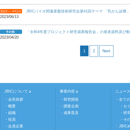
JBICバイオ関連基盤技術研究会第41回テーマ 「乳がん診療」[202
2023/06/13
「令和4年度プロジェクト研究成果報告会」の発表資料及び
2023/04/20
1
2
Next
JBICについて
事業内容
ニュー
・会長挨拶
・研究開発
・全て
・概要
・調査企画
・セ
・組織
・成果普及
・研
・役員
・そ
・会員企業
・JBI