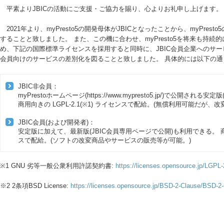
平素よりJBICの活動にご支援・ご協力を賜り、心よりお礼申し上げます。
2021年より、myPresto5の開発母体がJBICとなったことから、myPrest
することと致しました。 また、この機に合わせ、myPresto5を将来も持
め、下記の国際標準ライセンスを採用すると同時に、JBIC会員企業へのサー
会員向けのサービスの差別化を図ることと致しました。 具体的には以下の通
JBIC非会員：
myPrestoホームページ(
https://www.mypresto5.jp/
)で公開される安定版
商用向きの LGPL-2.1(※1) ライセンスで配給。(無償利用可能だが、
JBIC会員(および開発者)：
安定版に加えて、最新版(JBIC会員専用ページで公開)も利用できる。 商用向
スで配給。(ソフトの改変商品やサービスの販売等が可能。)
※1 GNU 劣等一般公衆利用許諾契約書:
https://licenses.opensource.jp/LGPL
※2 2条項BSD License:
https://licenses.opensource.jp/BSD-2-Clause/BSD-2