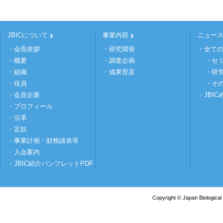
JBICについて
事業内容
ニュー
・会長挨拶
・研究開発
・全て
・概要
・調査企画
・セ
・組織
・成果普及
・研
・役員
・そ
・会員企業
・JBI
・プロフィール
・沿革
・定款
・事業計画・財務諸表等
・入会案内
・JBIC紹介パンフレットPDF
Copyright © Japan Biological 