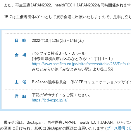
また、再生医療JAPAN2022、healthTECH JAPAN2022も同時開催されま
JBICは主催者団体の1つとして展示会場に出展いたしますので、是非お立
日 時
2022年10月12日(水)～14日(金)
パシフィコ横浜B・C・Dホール
会 場
(神奈川県横浜市西区みなとみらい１丁目１−１)
https://www.pacifico.co.jp/visitor/access/tabid/236/Default
みなとみらい線「みなとみらい駅」より徒歩5分
主 催
BioJapan組織委員会 (株)JTBコミュニケーションデザイ
下記のWebサイトをご覧ください。
詳 細
https://jcd-expo.jp/ja/
展示会場は、BioJapan,、再生医療JAPAN、healthTECH JAPAN
の区画に分けられ、JBICはBioJapanの区画に出展いたします (
ブース番号：B-