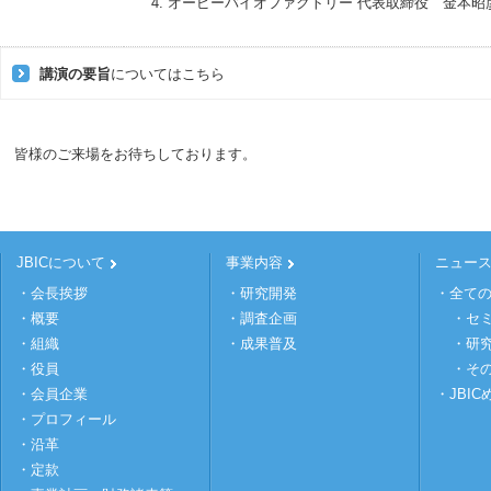
オーピーバイオファクトリー 代表取締役 金本昭
講演の要旨
についてはこちら
皆様のご来場をお待ちしております。
JBICについて
事業内容
ニュー
・会長挨拶
・研究開発
・全て
・概要
・調査企画
・セ
・組織
・成果普及
・研
・役員
・そ
・会員企業
・JBI
・プロフィール
・沿革
・定款